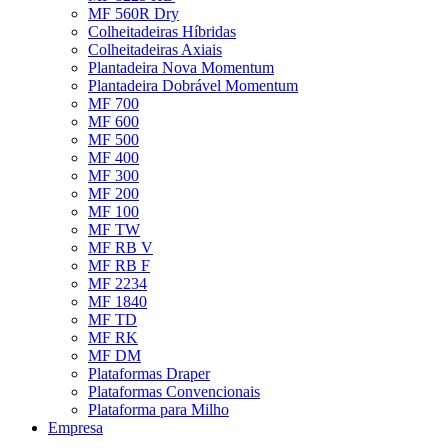
MF 560R Dry
Colheitadeiras Híbridas
Colheitadeiras Axiais
Plantadeira Nova Momentum
Plantadeira Dobrável Momentum
MF 700
MF 600
MF 500
MF 400
MF 300
MF 200
MF 100
MF TW
MF RB V
MF RB F
MF 2234
MF 1840
MF TD
MF RK
MF DM
Plataformas Draper
Plataformas Convencionais
Plataforma para Milho
Empresa