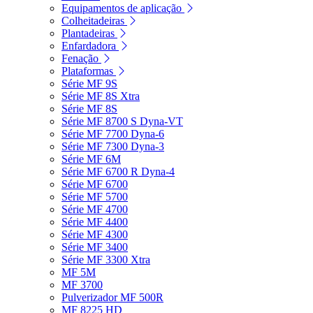
Equipamentos de aplicação
Colheitadeiras
Plantadeiras
Enfardadora
Fenação
Plataformas
Série MF 9S
Série MF 8S Xtra
Série MF 8S
Série MF 8700 S Dyna-VT
Série MF 7700 Dyna-6
Série MF 7300 Dyna-3
Série MF 6M
Série MF 6700 R Dyna-4
Série MF 6700
Série MF 5700
Série MF 4700
Série MF 4400
Série MF 4300
Série MF 3400
Série MF 3300 Xtra
MF 5M
MF 3700
Pulverizador MF 500R
MF 8225 HD